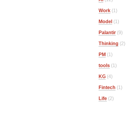
Work
1
Model
1
Palantir
9
Thinking
2
PM
1
tools
1
KG
4
Fintech
1
Life
2