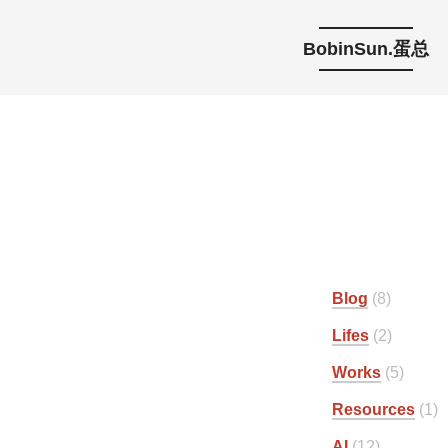
BobinSun.蛋总
Blog
8
Lifes
2
Works
5
Resources
1
AI
12