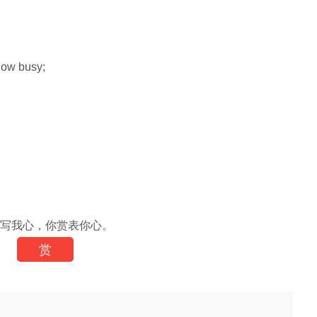
how busy;
写我心，你赏表你心。
赏