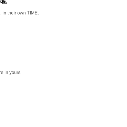
步程。
 in their own TIME.
e in yours!