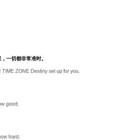
里，一切都非常准时。
 TIME ZONE Destiny set up for you.
how good;
how hard;