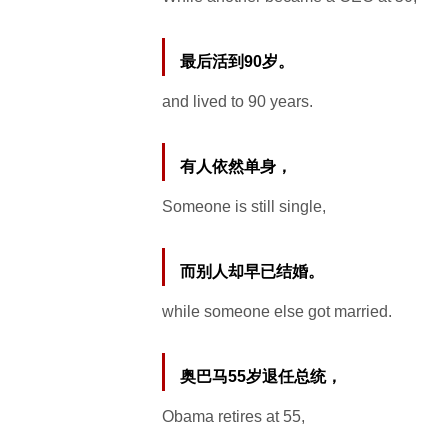
最后活到90岁。
and lived to 90 years.
有人依然单身，
Someone is still single,
而别人却早已结婚。
while someone else got married.
奥巴马55岁退任总统，
Obama retires at 55,