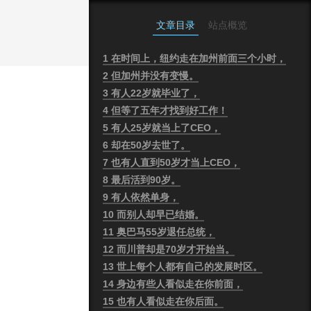
文章目录
站点概览
1
在时间上，纽约走在加州前面三个小时，
2
但加州并没有变慢。
3
有人22岁就毕业了，
4
但等了五年才找到好工作！
5
有人25岁就当上了CEO，
6
却在50岁去世了。
7
也有人直到50岁才当上CEO，
8
最后活到90岁。
9
有人依然单身，
10
而别人却早已结婚。
11
奥巴马55岁退任总统，
12
而川普却是70岁才开始当。
13
世上每个人都有自己的发展时区。
14
身边有些人看似走在你前面，
15
也有人看似走在你后面。