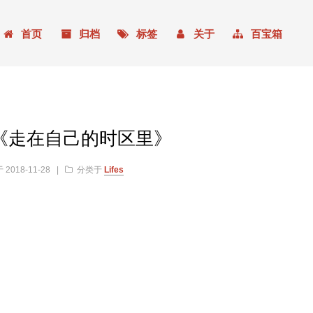
首页
归档
标签
关于
百宝箱
《走在自己的时区里》
于
2018-11-28
|
分类于
Lifes