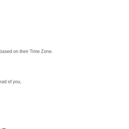
 based on their Time Zone.
ad of you,