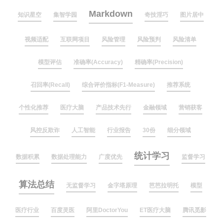
Markdown
知识星空
集智学园
奇技淫巧
图片居中
视频适配
互联网项目
风险管理
风险预判
风险清单
模型评估
准确率(Accuracy)
精确率(Precision)
召回率(Recall)
综合评价指标(F1-Measure)
推荐系统
个性化推荐
医疗大脑
产品技术先行
金融领域
营销获客
风控反欺诈
人工智能
行业报告
30份
细分领域
统计学习
数据积累
数据处理能力
广度优先
监督学习
算法总结
无监督学习
金字塔原理
芭芭拉明托
模型
医疗行业
百度灵医
阿里DoctorYou
ET医疗大脑
腾讯觅影