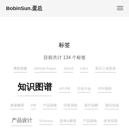
BobinSun.蛋总
标签
目前共计 134 个标签
博客搭建
GitHub Pages
Jekyll
Lifes
吾日三省吾身
知识图谱
AP-PM
行业大会
PDF报告
资源整理
PM
产品思维
问答系统
医疗诊断
项目实战
产品设计
Schema
思考&整理
产品落地
技术实现