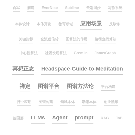
俞军
滴滴
EverNote
Sublime
云端同步
写作系统
应用场景
本体设计
本体开发
教育领域
反欺诈
关键指标
全流程信贷
图算法的作用
路径查找算法
中心性算法
社团发现算法
Gremlin
JanusGraph
冥想正念
Headspace-Guide-to-Meditation
禅定
图谱平台
图谱方法论
平台构建
行业应用
图谱构建
领域本体
动态本体
创业黑帮
LLMs
Agent
prompt
曾国藩
RAG
ToB